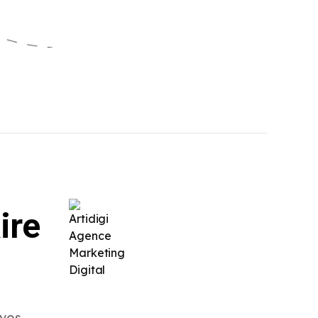
ire
 vos