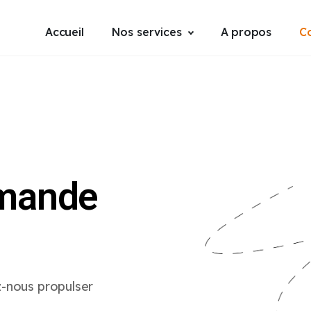
Accueil
Nos services
A propos
C
emande
z-nous propulser